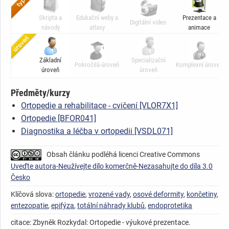
Skripta a
Edukační weby a
Prezentace a
Digitální video
návody
atlasy
animace
Základní
Specializační
Pokročilá úroveň
Komplexní úroveň
úroveň
úroveň
Předměty/kurzy
Ortopedie a rehabilitace - cvičení [VLOR7X1]
Ortopedie [BFOR041]
Diagnostika a léčba v ortopedii [VSDL071]
Obsah článku podléhá licenci Creative Commons
Uveďte autora-Neužívejte dílo komerčně-Nezasahujte do díla 3.0
Česko
Klíčová slova:
ortopedie
,
vrozené vady
,
osové deformity
,
končetiny
,
entezopatie
,
epifýza
,
totální náhrady klubů
,
endoprotetika
citace: Zbyněk Rozkydal: Ortopedie - výukové prezentace.