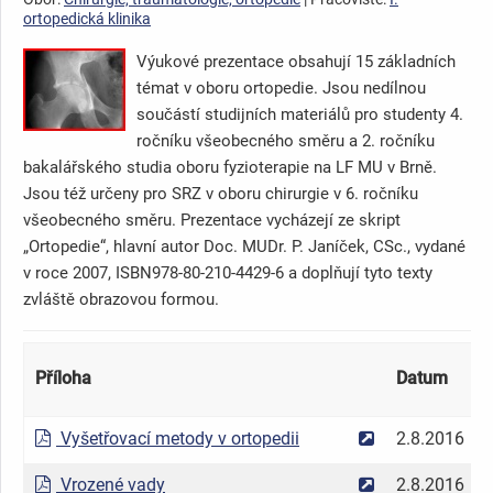
ortopedická klinika
Výukové prezentace obsahují 15 základních
témat v oboru ortopedie. Jsou nedílnou
součástí studijních materiálů pro studenty 4.
ročníku všeobecného směru a 2. ročníku
bakalářského studia oboru fyzioterapie na LF MU v Brně.
Jsou též určeny pro SRZ v oboru chirurgie v 6. ročníku
všeobecného směru. Prezentace vycházejí ze skript
„Ortopedie“, hlavní autor Doc. MUDr. P. Janíček, CSc., vydané
v roce 2007, ISBN978-80-210-4429-6 a doplňují tyto texty
zvláště obrazovou formou.
Příloha
Datum
Vyšetřovací metody v ortopedii
2.8.2016
Vrozené vady
2.8.2016