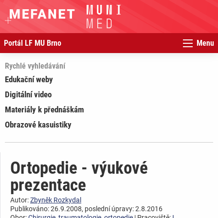
Portál LF MU Brno
Menu
Rychlé vyhledávání
Edukační weby
Digitální video
Materiály k přednáškám
Obrazové kasuistiky
Ortopedie - výukové
prezentace
Autor:
Zbyněk Rozkydal
Publikováno: 26.9.2008, poslední úpravy: 2.8.2016
Obor:
Chirurgie, traumatologie, ortopedie
| Pracoviště:
I.